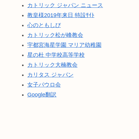
カトリック ジャパン ニュース
教皇様2019年来日 特設ｻｲﾄ
心のともしび
カトリック松が峰教会
宇都宮海星学園 マリア幼稚園
星の杜 中学校高等学校
カトリック大楠教会
カリタス ジャパン
女子パウロ会
Google翻訳