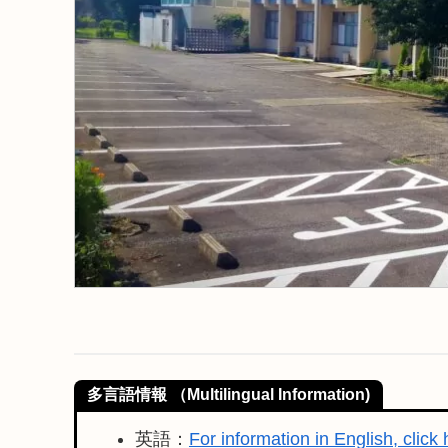
多言語情報 （Multilingual Information)
英語：
For information in English, click 