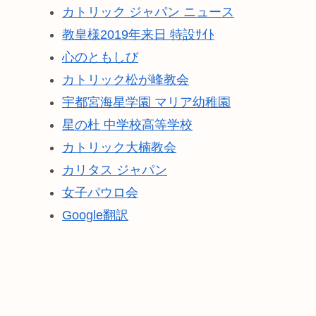
カトリック ジャパン ニュース
教皇様2019年来日 特設ｻｲﾄ
心のともしび
カトリック松が峰教会
宇都宮海星学園 マリア幼稚園
星の杜 中学校高等学校
カトリック大楠教会
カリタス ジャパン
女子パウロ会
Google翻訳