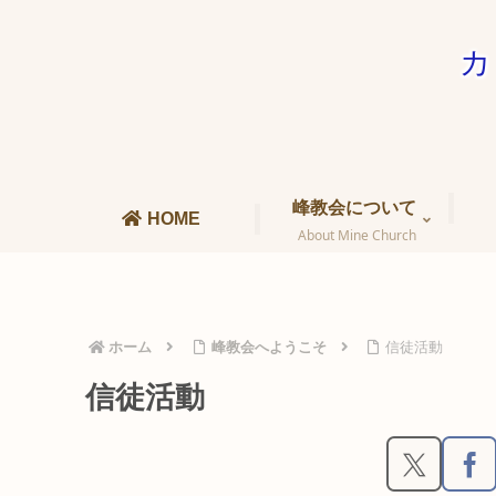
カ
峰教会について
HOME
About Mine Church
ホーム
峰教会へようこそ
信徒活動
信徒活動