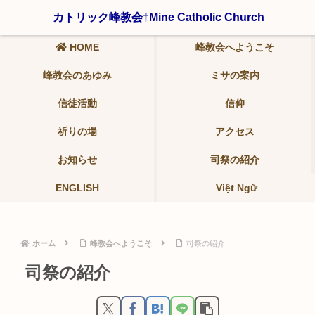
〒321-0942 栃木県宇都宮市峰2-19-9 ℡ 028-639-6986
カトリック峰教会†Mine Catholic Church
HOME
峰教会へようこそ
峰教会のあゆみ
ミサの案内
信徒活動
信仰
祈りの場
アクセス
お知らせ
司祭の紹介
ENGLISH
Việt Ngữ
ホーム
峰教会へようこそ
司祭の紹介
司祭の紹介