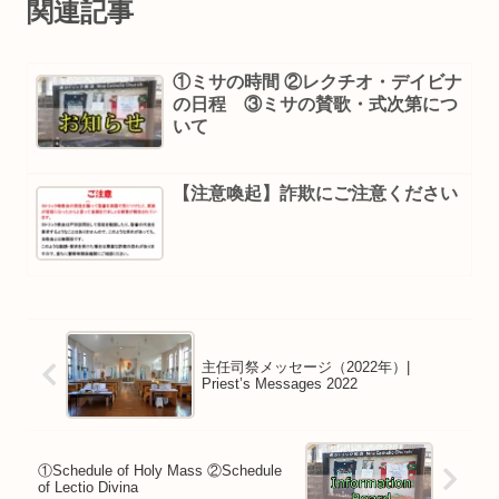
関連記事
①ミサの時間 ②レクチオ・デイビナ
の日程 ③ミサの賛歌・式次第につ
いて
【注意喚起】詐欺にご注意ください
主任司祭メッセージ（2022年）|
Priest’s Messages 2022
①Schedule of Holy Mass ②Schedule
of Lectio Divina