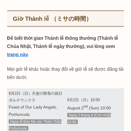
Giờ Thánh lễ （ミサの時間）
Để biết thời gian Thánh lễ thông thường (Thánh lễ
Chúa Nhật, Thánh lễ ngày thường), vui lòng xem
trang này
.
Mọi giờ lễ khác hoặc thay đổi về giờ lễ sẽ được đăng tải
bên dưới.
8月2日（日）天使の聖母の祝日
8月2日（日）10:00
ポルチウンクラ
nd
Feast of Our Lady Angels,
August 2
(Sun) 10:00
Portiuncula
Ngày 2 tháng 8 (Chủ nhật)
Ngày lễ Đức Mẹ các Thiên Thần
10:00
Portiuncula