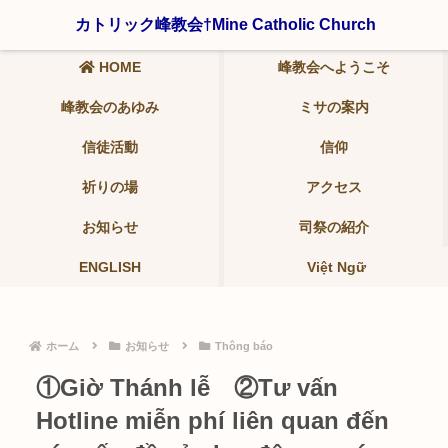
〒321-0942 栃木県宇都宮市峰2-19-9 ℡ 028-639-6986
カトリック峰教会†Mine Catholic Church
HOME
峰教会へようこそ
峰教会のあゆみ
ミサの案内
信徒活動
信仰
祈りの場
アクセス
お知らせ
司祭の紹介
ENGLISH
Việt Ngữ
ホーム
お知らせ
Thông báo
①Giờ Thánh lễ ②Tư vấn
Hotline miễn phí liên quan đến