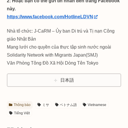
2: Hoặc bạn có thể gửi tin nhắn đến trang Facebook
này.
https://www.facebook.com/HotlineLDVN
Nhà tổ chức: J-CaRM – Ủy ban Di trú và Tị nạn Công
giáo Nhật Bản
Mạng lưới cho quyền của thực tập sinh nước ngoài
Solidarity Network with Migrants Japan(SMJ)
Văn Phòng Tông Đồ Xã Hội Dòng Tên Tokyo
日本語
Thông báo
ミサ
ベトナム語
Vietnamese
Tiếng Việt