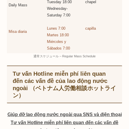
Tuesday 18:00
chapel
Daily Mass
Wednesday-
Saturday 7:00
Lunes 7:00
capilla
Misa diaria
Martes 18:00
Miércoles y
Sábados 7:00
通常スケジュール – Regular Mass Schedule
Tư vấn Hotline miễn phí liên quan
đến các vấn đề của lao động nước
ngoài （ベトナム人労働相談ホットライ
ン）
Giúp đỡ lao động nước ngoài qua SNS và điện thoại
Tư vấn Hotline miễn phí liên quan đến các vấn đề