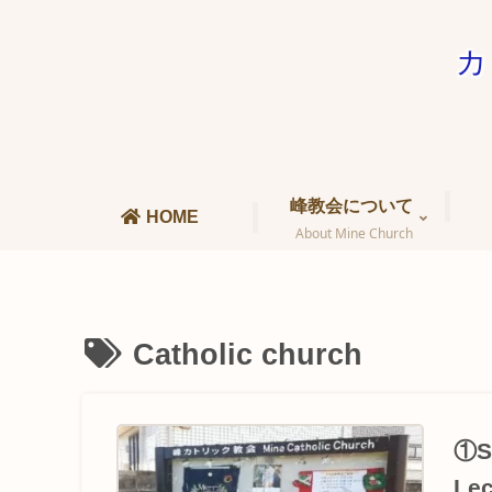
カ
峰教会について
HOME
About Mine Church
Catholic church
①Sc
Lec