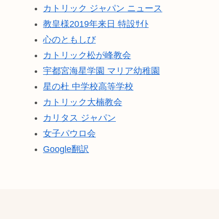
カトリック ジャパン ニュース
教皇様2019年来日 特設ｻｲﾄ
心のともしび
カトリック松が峰教会
宇都宮海星学園 マリア幼稚園
星の杜 中学校高等学校
カトリック大楠教会
カリタス ジャパン
女子パウロ会
Google翻訳