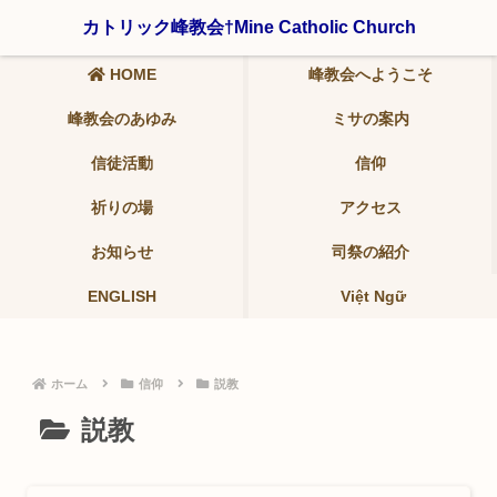
〒321-0942 栃木県宇都宮市峰2-19-9 ℡ 028-639-6986
カトリック峰教会†Mine Catholic Church
HOME
峰教会へようこそ
峰教会のあゆみ
ミサの案内
信徒活動
信仰
祈りの場
アクセス
お知らせ
司祭の紹介
ENGLISH
Việt Ngữ
ホーム
信仰
説教
説教