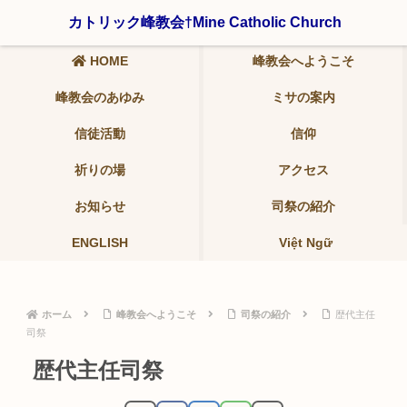
〒321-0942 栃木県宇都宮市峰2-19-9 ℡ 028-639-6986
カトリック峰教会†Mine Catholic Church
HOME
峰教会へようこそ
峰教会のあゆみ
ミサの案内
信徒活動
信仰
祈りの場
アクセス
お知らせ
司祭の紹介
ENGLISH
Việt Ngữ
ホーム
峰教会へようこそ
司祭の紹介
歴代主任
司祭
歴代主任司祭