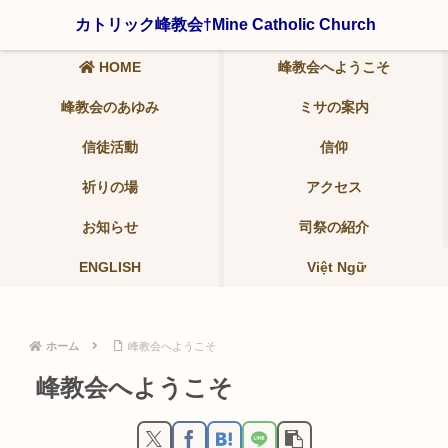
〒321-0942 栃木県宇都宮市峰2-19-9 ℡ 028-639-6986
カトリック峰教会†Mine Catholic Church
HOME
峰教会へようこそ
峰教会のあゆみ
ミサの案内
信徒活動
信仰
祈りの場
アクセス
お知らせ
司祭の紹介
ENGLISH
Việt Ngữ
ホーム
峰教会へようこそ
峰教会へようこそ