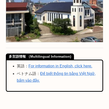
多言語情報 （Multilingual Information)
英語：
For information in English, click here.
ベトナム語：
Để biết thông tin bằng Việt Ngữ,
bấm vào đây.