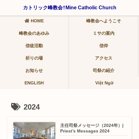
〒321-0942 栃木県宇都宮市峰2-19-9 ℡ 028-639-6986
カトリック峰教会†Mine Catholic Church
HOME
峰教会へようこそ
峰教会のあゆみ
ミサの案内
信徒活動
信仰
祈りの場
アクセス
お知らせ
司祭の紹介
ENGLISH
Việt Ngữ
2024
主任司祭メッセージ（2024年）|
Priest’s Messages 2024