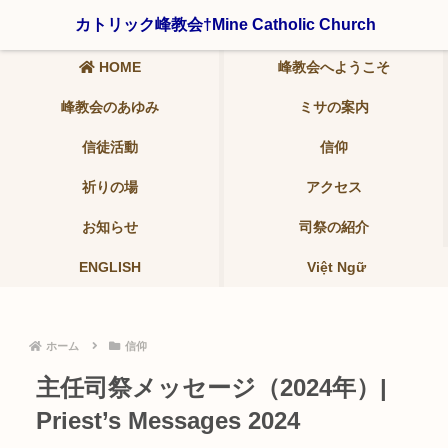
〒321-0942 栃木県宇都宮市峰2-19-9 ℡ 028-639-6986
カトリック峰教会†Mine Catholic Church
HOME
峰教会へようこそ
峰教会のあゆみ
ミサの案内
信徒活動
信仰
祈りの場
アクセス
お知らせ
司祭の紹介
ENGLISH
Việt Ngữ
ホーム
信仰
主任司祭メッセージ（2024年）|
Priest’s Messages 2024