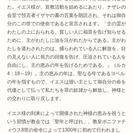
た。イエス様が、宣教活動を始めるにあたり、ナザレの
会堂で預言者イザヤの書の言葉を朗読され、それは御自
分のこの世での使命であると宣言されます。「主の霊が
わたしの上におられる。貧しい人に福音を告げ知らせる
ために、主がわたしに油を注がれたからである。主がわ
たしを遣わされたのは、捕らわれている人に解放を、目
の見えない人に視力の回復を告げ、圧迫されている人を
自由にし、主の恵みの年を告げるためである。」（ルカ
4：18～19）。主の恵みの年は、聖なる年であるヨベル
の年を指すもので、イエスは贖い主として御自分の命を
代価として払って私たちを罪の奴隷から解放し、神様と
の交わりに取り戻します。
イエス様の到来によって開催された神様の恵みを祝うと
いう習慣が教会では「聖年と呼ばれ」、教皇ボニファテ
ィウス8世の命令によって1300年に初めて行われまし