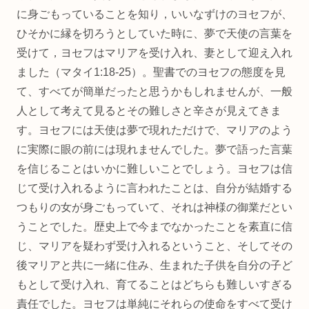
に身ごもっていることを知り，いいなずけのヨセフが、
ひそかに縁を切ろうとしていた時に、夢で天使の言葉を
受けて，ヨセフはマリアを受け入れ、妻として迎え入れ
ました（マタイ1:18‐25）。聖書でのヨセフの態度を見
て、すべてが簡単だったと思うかもしれませんが、一般
人として考えて見るとその難しさと辛さが見えてきま
す。ヨセフには天使は夢で現れただけで、マリアのよう
に実際に眼の前には現れませんでした。夢で語った言葉
を信じることはいかに難しいことでしょう。ヨセフは信
じて受け入れるように言われたことは、自分が結婚する
つもりの女が身ごもっていて、それは神様の御業だとい
うことでした。歴史上で今までなかったことを素直に信
じ、マリアを疑わず受け入れるということ、そしてその
後マリアと共に一緒に住み、生まれた子供を自分の子ど
もとして受け入れ、育てることはどちらも難しいすぎる
責任でした。ヨセフは単純にそれらの使命をすべて受け