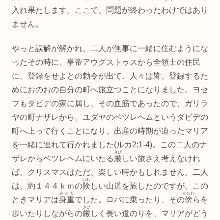
入れ果たします。ここで、問題が終わったわけではあり
ません。
やっと誤解が解かれ、二人が無事に一緒に住むようにな
ったその時に、皇帝アウグストゥスから全領土の住民
に、登録をせよとの勅令が出て、人々は皆、登録するた
めにおのおの自分の町へ旅立つことになりました。ヨセ
フもダビデの家に属し、その血筋であったので、ガリラ
ヤの町ナザレから、ユダヤのベツレヘムというダビデの
町へ上って行くことになり、出産の時期が迫ったマリア
を一緒に連れて行かれました(ルカ2:1‐4)。この二人のナ
きび
ザレからベツレヘムにいたる
厳
しい旅さえ考えなけれ
ば、クリスマスはただ、楽しい時かもしれません。二人
けわ
は、約１４４ｋｍの
険
しい山道を旅したのですが、この
みおも
かたわ
ときマリアは
身重
でした。ロバに乗ったり、その
傍
らを
きび
歩いたりしながらの
厳
しく長い道のりを、マリアがどう