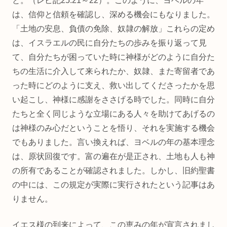
と。（レビ記25:21～22）。このように、ヨベルの年
は、信仰と信頼を確認し、深める機会にもなりました。
「土地の安息、負債の免除、奴隷の解放」これらの定め
は、イスラエルの民に自分たちの歩みを振り返って見
て、自分たちが困っていた時に神様がどのように自分た
ちの生活に介入して来られたか、奴隷、また寄留者であ
った時にどのように支え、救い出してくださったかを思
い起こし、神様に感謝をささげる時でした。同時に自分
たちと全く同じような立場にある人々を助けてあげるの
は神様のみ心だということを悟り、それを実施する機会
でもありました。言い換えれば、ヨベルの年の基本理念
は、原状回復です。富の遍在が是正され、土地も人も神
の所有であることが確認されました。しかし、旧約聖書
の中には、この規定が実際に実行されたという記事はあ
りません。
イエス様の到来によって、この恵みの年が宣言されまし