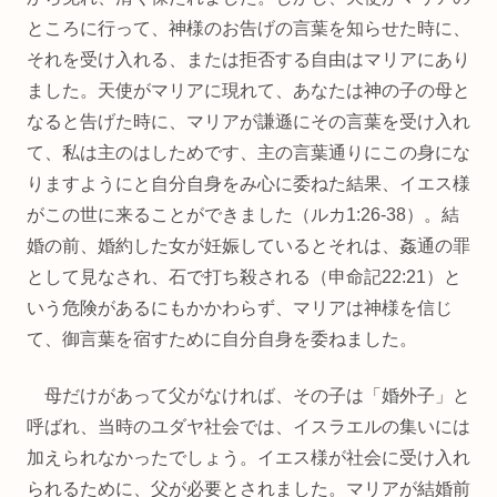
ところに行って、神様のお告げの言葉を知らせた時に、
それを受け入れる、または拒否する自由はマリアにあり
ました。天使がマリアに現れて、あなたは神の子の母と
なると告げた時に、マリアが謙遜にその言葉を受け入れ
て、私は主のはしためです、主の言葉通りにこの身にな
りますようにと自分自身をみ心に委ねた結果、イエス様
がこの世に来ることができました（ルカ1:26‐38）。結
婚の前、婚約した女が妊娠しているとそれは、姦通の罪
として見なされ、石で打ち殺される（申命記22:21）と
いう危険があるにもかかわらず、マリアは神様を信じ
て、御言葉を宿すために自分自身を委ねました。
母だけがあって父がなければ、その子は「婚外子」と
呼ばれ、当時のユダヤ社会では、イスラエルの集いには
加えられなかったでしょう。イエス様が社会に受け入れ
られるために、父が必要とされました。マリアが結婚前