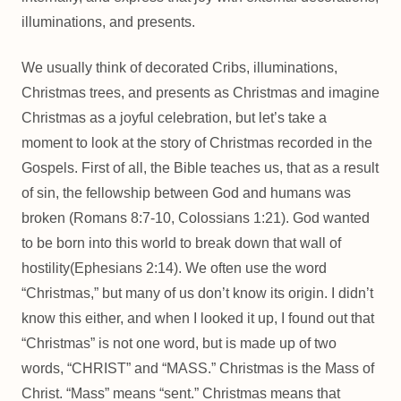
illuminations, and presents.
We usually think of decorated Cribs, illuminations,
Christmas trees, and presents as Christmas and imagine
Christmas as a joyful celebration, but let’s take a
moment to look at the story of Christmas recorded in the
Gospels. First of all, the Bible teaches us, that as a result
of sin, the fellowship between God and humans was
broken (Romans 8:7-10, Colossians 1:21). God wanted
to be born into this world to break down that wall of
hostility(Ephesians 2:14). We often use the word
“Christmas,” but many of us don’t know its origin. I didn’t
know this either, and when I looked it up, I found out that
“Christmas” is not one word, but is made up of two
words, “CHRIST” and “MASS.” Christmas is the Mass of
Christ. “Mass” means “sent.” Christmas means that