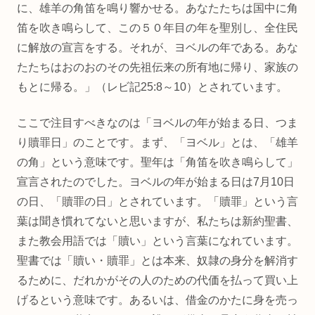
に、雄羊の角笛を鳴り響かせる。あなたたちは国中に角
笛を吹き鳴らして、この５０年目の年を聖別し、全住民
に解放の宣言をする。それが、ヨベルの年である。あな
たたちはおのおのその先祖伝来の所有地に帰り、家族の
もとに帰る。」（レビ記25:8～10）とされています。
ここで注目すべきなのは「ヨベルの年が始まる日、つま
り贖罪日」のことです。まず、「ヨベル」とは、「雄羊
の角」という意味です。聖年は「角笛を吹き鳴らして」
宣言されたのでした。ヨベルの年が始まる日は7月10日
の日、「贖罪の日」とされています。「贖罪」という言
葉は聞き慣れてないと思いますが、私たちは新約聖書、
また教会用語では「贖い」という言葉になれています。
聖書では「贖い・贖罪」とは本来、奴隷の身分を解消す
るために、だれかがその人のための代価を払って買い上
げるという意味です。あるいは、借金のかたに身を売っ