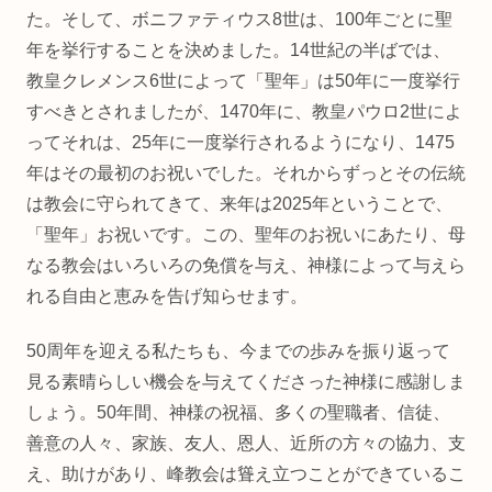
た。そして、ボニファティウス8世は、100年ごとに聖
年を挙行することを決めました。14世紀の半ばでは、
教皇クレメンス6世によって「聖年」は50年に一度挙行
すべきとされましたが、1470年に、教皇パウロ2世によ
ってそれは、25年に一度挙行されるようになり、1475
年はその最初のお祝いでした。それからずっとその伝統
は教会に守られてきて、来年は2025年ということで、
「聖年」お祝いです。この、聖年のお祝いにあたり、母
なる教会はいろいろの免償を与え、神様によって与えら
れる自由と恵みを告げ知らせます。
50周年を迎える私たちも、今までの歩みを振り返って
見る素晴らしい機会を与えてくださった神様に感謝しま
しょう。50年間、神様の祝福、多くの聖職者、信徒、
善意の人々、家族、友人、恩人、近所の方々の協力、支
え、助けがあり、峰教会は聳え立つことができているこ