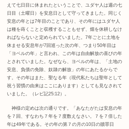
えて七日目に休まれたということで、ユダヤ人は週の七
日目（土曜日）を安息日として守ってきました。同じく
安息の年とは7年目のことであり、その年にはユダヤ人
は種を蒔くことと収穫することもせず、畑を休耕しなけ
ればならないと定められていました。7年ごとに土地を
休ませる安息年が7回巡った次の年、つまり50年目は
「ヨベルの年」と言われ、この年は自由解放の喜びの年
とされていました。なぜなら、ヨベルの年は、「土地の
安息、負債の免除、奴隷の解放」の年にあたるからで
す。その年はまた、聖なる年（現代私たちは聖年として
祝う習慣の由来はここにあります）としても見なされて
いました。（レビ記25:12）。
神様の定めは次の通りです。「あなたがたは安息の年
を７回、すなわち７年を７度数えなさい。７を７倍した
年は49年である。その年の第７の月の10日の贖罪日