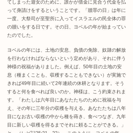
てしまった遊女のために、誰かが借金に見合う代金を払
って身請けをするということです。「贖罪の日」は年に
一度、大祭司が至聖所に入ってイスラエルの民全体の罪
の贖いをする日です。その日、ヨベルの年が始まってい
たのでした。
ヨベルの年には、土地の安息、負債の免除、奴隷の解放
を行わなければならないという定めがあり、それに伴う
神様の祝福がありました。例えば、50年目の土地の安
息（種まくことも、収穫することもできない）が実施で
きれば49年目に続いて2年連続の休耕となります。そう
すると何を食べれば良いのか。神様は、こう約束されま
す。「わたしは六年目にあなたたちのために祝福を与
え、その年に三年分の収穫を与える。あなたたちは八年
目になお古い収穫の中から種を蒔き、食べつなぎ、九年
目に新しい収穫を得るまでそれに頼ることができる。」