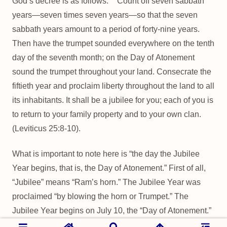
God’s decree is as follows: “‘Count off seven sabbath
years—seven times seven years—so that the seven
sabbath years amount to a period of forty-nine years.
Then have the trumpet sounded everywhere on the tenth
day of the seventh month; on the Day of Atonement
sound the trumpet throughout your land. Consecrate the
fiftieth year and proclaim liberty throughout the land to all
its inhabitants. It shall be a jubilee for you; each of you is
to return to your family property and to your own clan.
(Leviticus 25:8-10).
What is important to note here is “the day the Jubilee
Year begins, that is, the Day of Atonement.” First of all,
“Jubilee” means “Ram’s horn.” The Jubilee Year was
proclaimed “by blowing the horn or Trumpet.” The
Jubilee Year begins on July 10, the “Day of Atonement.”
We are not familiar with the word “Atonement,” but are