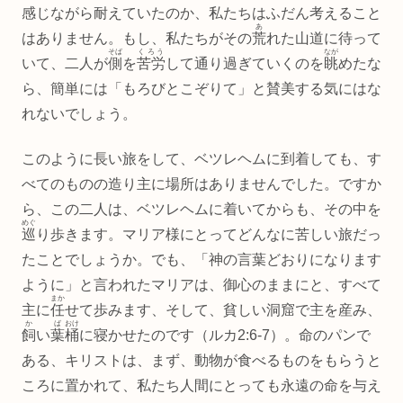
感じながら耐えていたのか、私たちはふだん考えること
あ
はありません。もし、私たちがその
荒
れた山道に待って
そば
くろう
なが
いて、二人が
側
を
苦労
して通り過ぎていくのを
眺
めたな
ら、簡単には「もろびとこぞりて」と賛美する気にはな
れないでしょう。
このように長い旅をして、ベツレヘムに到着しても、す
べてのものの造り主に場所はありませんでした。ですか
ら、この二人は、ベツレヘムに着いてからも、その中を
めぐ
巡
り歩きます。マリア様にとってどんなに苦しい旅だっ
たことでしょうか。でも、「神の言葉どおりになります
ように」と言われたマリアは、御心のままにと、すべて
まか
主に
任
せて歩みます、そして、貧しい洞窟で主を産み、
か
ば
おけ
飼
い
葉
桶
に寝かせたのです（ルカ2:6‐7）。命のパンで
ある、キリストは、まず、動物が食べるものをもらうと
ころに置かれて、私たち人間にとっても永遠の命を与え