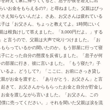
事を終えて家に帰ってくると、息子が彼を迎えに出
らいお金をもらえるの?」と尋ねました。父親はびっ
でさえ知らないんだよ。さあ、お父さんは疲れている
息子は「お父さん、ちょっと教えてよ。1時間にいく
は根負けして答えました。「3,000円だよ。」する
して」と言うので、父親は大声で叱りつけました。「お
らもらっているかの聞いたのか。もう部屋に行って寝
息子にとった自分の態度を反省しました。「息子が何
子の部屋に行き、彼に言いました。「もう寝た?」子
ているよ。どうして?」「ここに、お前にさっき貸し
父親がお金を渡すと、「ありがとう、お父さん」と言
く起きて、お父さんからもらったお金と自分が貯金し
、お金を渡しながら言いました。「お父さん、この
時間僕に売ってください。」それを聞いた父親は涙を流