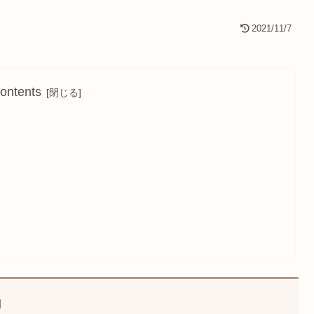
2021/11/7
ontents
」