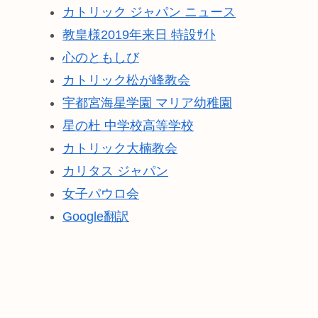
カトリック ジャパン ニュース
教皇様2019年来日 特設ｻｲﾄ
心のともしび
カトリック松が峰教会
宇都宮海星学園 マリア幼稚園
星の杜 中学校高等学校
カトリック大楠教会
カリタス ジャパン
女子パウロ会
Google翻訳