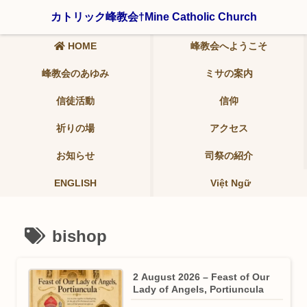
〒321-0942 栃木県宇都宮市峰2-19-9 ℡ 028-639-6986
カトリック峰教会†Mine Catholic Church
HOME
峰教会へようこそ
峰教会のあゆみ
ミサの案内
信徒活動
信仰
祈りの場
アクセス
お知らせ
司祭の紹介
ENGLISH
Việt Ngữ
bishop
2 August 2026 – Feast of Our
Lady of Angels, Portiuncula