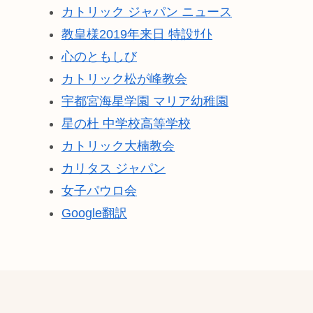
カトリック ジャパン ニュース
教皇様2019年来日 特設ｻｲﾄ
心のともしび
カトリック松が峰教会
宇都宮海星学園 マリア幼稚園
星の杜 中学校高等学校
カトリック大楠教会
カリタス ジャパン
女子パウロ会
Google翻訳