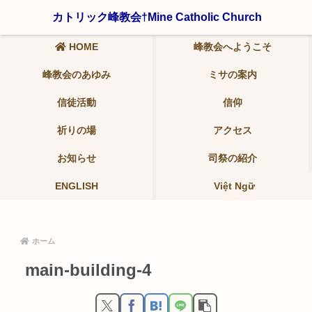
〒321-0942 栃木県宇都宮市峰2-19-9 ℡ 028-639-6986
カトリック峰教会†Mine Catholic Church
HOME
峰教会へようこそ
峰教会のあゆみ
ミサの案内
信徒活動
信仰
祈りの場
アクセス
お知らせ
司祭の紹介
ENGLISH
Việt Ngữ
ホーム
main-building-4