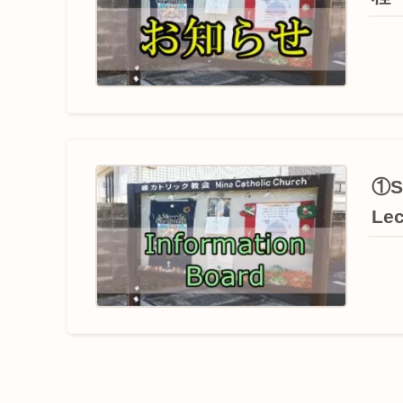
①Sc
Lec