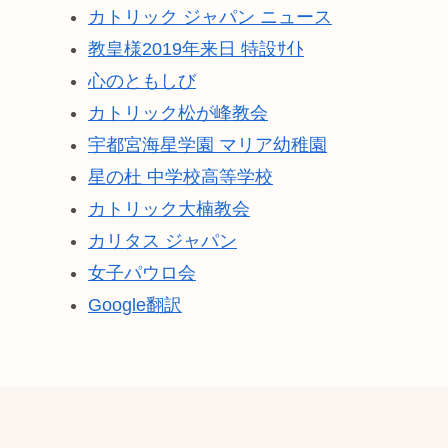
カトリック ジャパン ニュース
教皇様2019年来日 特設ｻｲﾄ
心のともしび
カトリック松が峰教会
宇都宮海星学園 マリア幼稚園
星の杜 中学校高等学校
カトリック大楠教会
カリタス ジャパン
女子パウロ会
Google翻訳