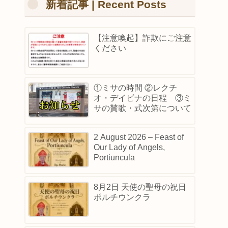
新着記事 | Recent Posts
【注意喚起】詐欺にご注意
ください
①ミサの時間 ②レクチ
オ・デイビナの日程 ③ミ
サの賛歌・式次第について
2 August 2026 – Feast of
Our Lady of Angels,
Portiuncula
8月2日 天使の聖母の祝日
ポルチウンクラ