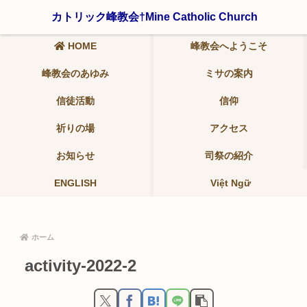
〒321-0942 栃木県宇都宮市峰2-19-9 ℡ 028-639-6986
カトリック峰教会†Mine Catholic Church
HOME
峰教会へようこそ
峰教会のあゆみ
ミサの案内
信徒活動
信仰
祈りの場
アクセス
お知らせ
司祭の紹介
ENGLISH
Việt Ngữ
ホーム
activity-2022-2