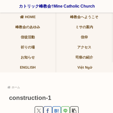
〒321-0942 栃木県宇都宮市峰2-19-9 ℡ 028-639-6986
カトリック峰教会†Mine Catholic Church
HOME
峰教会へようこそ
峰教会のあゆみ
ミサの案内
信徒活動
信仰
祈りの場
アクセス
お知らせ
司祭の紹介
ENGLISH
Việt Ngữ
ホーム
construction-1