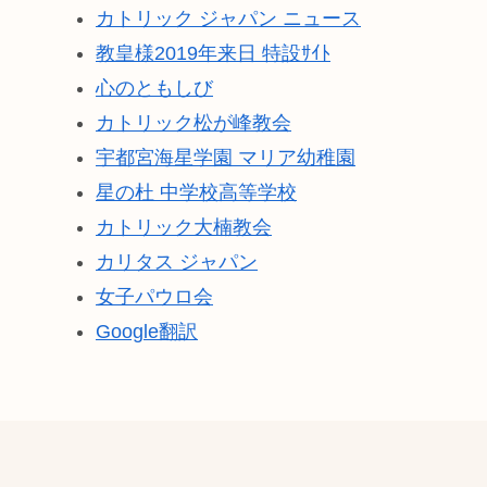
カトリック ジャパン ニュース
教皇様2019年来日 特設ｻｲﾄ
心のともしび
カトリック松が峰教会
宇都宮海星学園 マリア幼稚園
星の杜 中学校高等学校
カトリック大楠教会
カリタス ジャパン
女子パウロ会
Google翻訳