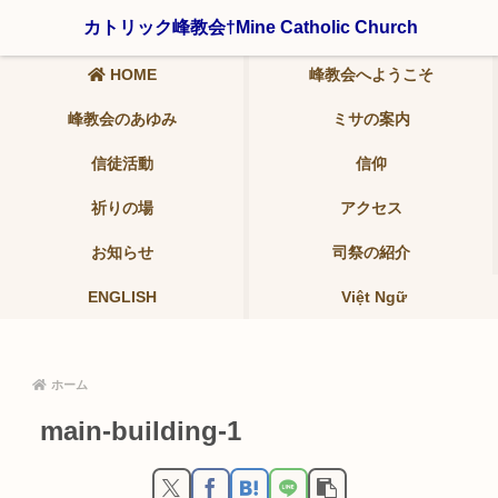
〒321-0942 栃木県宇都宮市峰2-19-9 ℡ 028-639-6986
カトリック峰教会†Mine Catholic Church
HOME
峰教会へようこそ
峰教会のあゆみ
ミサの案内
信徒活動
信仰
祈りの場
アクセス
お知らせ
司祭の紹介
ENGLISH
Việt Ngữ
ホーム
main-building-1