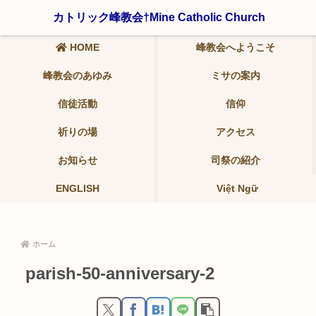
〒321-0942 栃木県宇都宮市峰2-19-9 ℡ 028-639-6986
カトリック峰教会†Mine Catholic Church
HOME
峰教会へようこそ
峰教会のあゆみ
ミサの案内
信徒活動
信仰
祈りの場
アクセス
お知らせ
司祭の紹介
ENGLISH
Việt Ngữ
ホーム
parish-50-anniversary-2