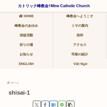
〒321-0942 栃木県宇都宮市峰2-19-9 ℡ 028-639-6986
カトリック峰教会†Mine Catholic Church
HOME
峰教会へようこそ
峰教会のあゆみ
ミサの案内
信徒活動
信仰
祈りの場
アクセス
お知らせ
司祭の紹介
ENGLISH
Việt Ngữ
ホーム
shisai-1