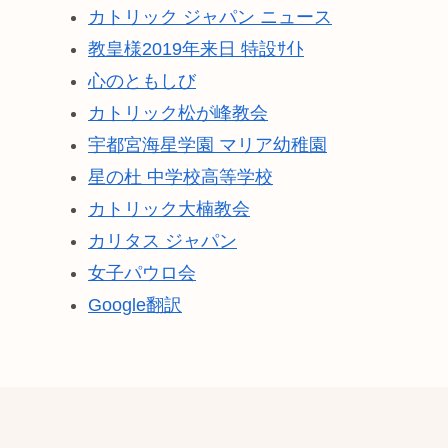
カトリック ジャパン ニュース
教皇様2019年来日 特設ｻｲﾄ
心のともしび
カトリック松が峰教会
宇都宮海星学園 マリア幼稚園
星の杜 中学校高等学校
カトリック大楠教会
カリタス ジャパン
女子パウロ会
Google翻訳