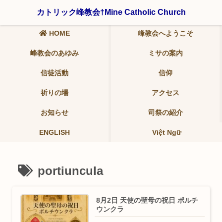
〒321-0942 栃木県宇都宮市峰2-19-9 ℡ 028-639-6986
カトリック峰教会†Mine Catholic Church
HOME
峰教会へようこそ
峰教会のあゆみ
ミサの案内
信徒活動
信仰
祈りの場
アクセス
お知らせ
司祭の紹介
ENGLISH
Việt Ngữ
portiuncula
8月2日 天使の聖母の祝日 ポルチ
ウンクラ