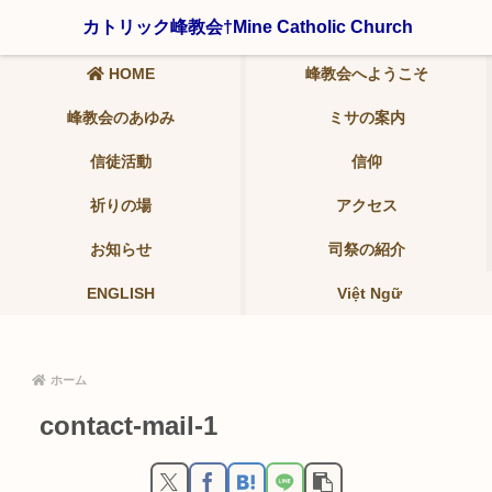
〒321-0942 栃木県宇都宮市峰2-19-9 ℡ 028-639-6986
カトリック峰教会†Mine Catholic Church
HOME
峰教会へようこそ
峰教会のあゆみ
ミサの案内
信徒活動
信仰
祈りの場
アクセス
お知らせ
司祭の紹介
ENGLISH
Việt Ngữ
ホーム
contact-mail-1