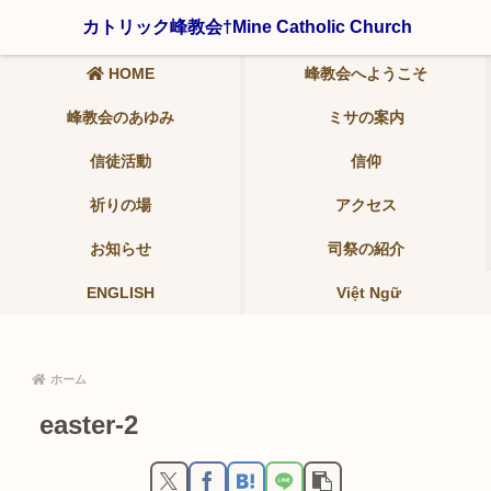
〒321-0942 栃木県宇都宮市峰2-19-9 ℡ 028-639-6986
カトリック峰教会†Mine Catholic Church
HOME
峰教会へようこそ
峰教会のあゆみ
ミサの案内
信徒活動
信仰
祈りの場
アクセス
お知らせ
司祭の紹介
ENGLISH
Việt Ngữ
ホーム
easter-2