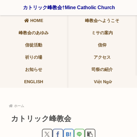
〒321-0942 栃木県宇都宮市峰2-19-9 ℡ 028-639-6986
カトリック峰教会†Mine Catholic Church
HOME
峰教会へようこそ
峰教会のあゆみ
ミサの案内
信徒活動
信仰
祈りの場
アクセス
お知らせ
司祭の紹介
ENGLISH
Việt Ngữ
ホーム
カトリック峰教会