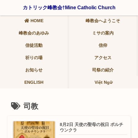
〒321-0942 栃木県宇都宮市峰2-19-9 ℡ 028-639-6986
カトリック峰教会†Mine Catholic Church
HOME
峰教会へようこそ
峰教会のあゆみ
ミサの案内
信徒活動
信仰
祈りの場
アクセス
お知らせ
司祭の紹介
ENGLISH
Việt Ngữ
司教
8月2日 天使の聖母の祝日 ポルチ
ウンクラ