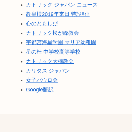
カトリック ジャパン ニュース
教皇様2019年来日 特設ｻｲﾄ
心のともしび
カトリック松が峰教会
宇都宮海星学園 マリア幼稚園
星の杜 中学校高等学校
カトリック大楠教会
カリタス ジャパン
女子パウロ会
Google翻訳