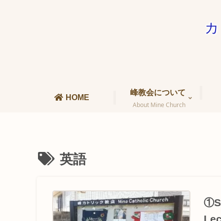
カ
峰教会について
HOME
About Mine Church
英語
①Sc
Lec