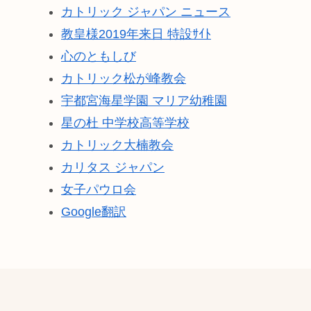
カトリック ジャパン ニュース
教皇様2019年来日 特設ｻｲﾄ
心のともしび
カトリック松が峰教会
宇都宮海星学園 マリア幼稚園
星の杜 中学校高等学校
カトリック大楠教会
カリタス ジャパン
女子パウロ会
Google翻訳