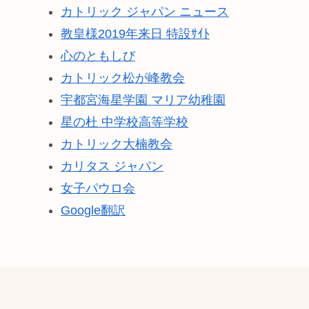
カトリック ジャパン ニュース
教皇様2019年来日 特設ｻｲﾄ
心のともしび
カトリック松が峰教会
宇都宮海星学園 マリア幼稚園
星の杜 中学校高等学校
カトリック大楠教会
カリタス ジャパン
女子パウロ会
Google翻訳