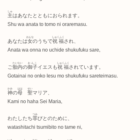
しゅ
主
はあなたとともにおられます。
Shu wa anata to tomo ni oraremasu.
おんな
しゅくふく
あなたは
女
のうちで
祝福
され、
Anata wa onna no uchide shukufuku sare,
たいない
おんこ
しゅくふく
ご
胎内
の
御子
イエスも
祝福
されています。
Gotainai no onko Iesu mo shukufuku sareteimasu.
かみ
はは
せい
神
の
母
聖
マリア、
Kami no haha Sei Maria,
つみ
わたしたち
罪
びとのために、
watashitachi tsumibito no tame ni,