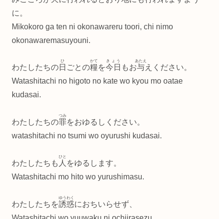
に。
Mikokoro ga ten ni okonawareru toori, chi nimo
okonawaremasuyouni.
ひ
かて
きょう
あたえ
わたしたちの
日
ごとの
糧
を
今日
もお
与
えください。
Watashitachi no higoto no kate wo kyou mo oatae
kudasai.
つみ
わたしたちの
罪
をおゆるしください。
watashitachi no tsumi wo oyurushi kudasai.
ひと
わたしたちも
人
をゆるします。
Watashitachi mo hito wo yurushimasu.
ゆうわく
わたしたちを
誘惑
におちいらせず、
Watashitachi wo yuuwaku ni ochiirasezu,