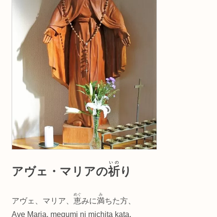
いの
アヴェ・マリアの
祈
り
めぐ
み
アヴェ、マリア、
恵
みに
満
ちた方、
Ave Maria, megumi ni michita kata,