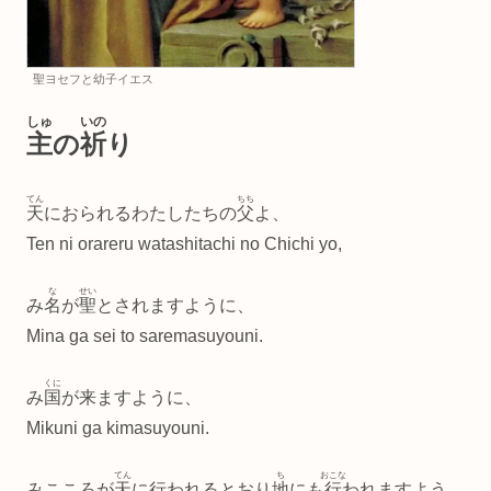
聖ヨセフと幼子イエス
しゅ
いの
主
の
祈
り
てん
ちち
天
におられるわたしたちの
父
よ、
Ten ni orareru watashitachi no Chichi yo,
な
せい
み
名
が
聖
とされますように、
Mina ga sei to saremasuyouni.
くに
み
国
が来ますように、
Mikuni ga kimasuyouni.
てん
ち
おこな
みこころが
天
に行われるとおり
地
にも
行
われますよう