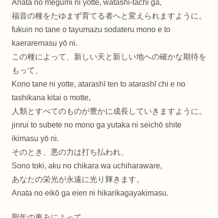
Anata no megumi ni yotte, watashi-tachi ga,
福音の種をたゆまず育てる者へと変えられますように。
fukuin no tane o tayumazu sodateru mono e to
kaeraremasu yō ni.
この種によって、新しい天と新しい地への確かな期待を
もって、
Kono tane ni yotte, atarashī ten to atarashī chi e no
tashikana kitai o motte,
人類とすべてのものが豊かに成長していきますように。
jinrui to subete no mono ga yutaka ni seichō shite
ikimasu yō ni.
そのとき、悪の力は打ち払われ、
Sono toki, aku no chikara wa uchiharaware,
あなたの栄光が永遠に光り輝きます。
Anata no eikō ga eien ni hikarikagayakimasu.
聖年の恵みによって、