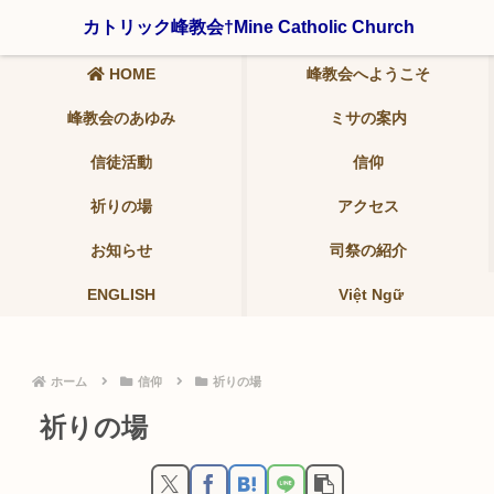
〒321-0942 栃木県宇都宮市峰2-19-9 ℡ 028-639-6986
カトリック峰教会†Mine Catholic Church
HOME
峰教会へようこそ
峰教会のあゆみ
ミサの案内
信徒活動
信仰
祈りの場
アクセス
お知らせ
司祭の紹介
ENGLISH
Việt Ngữ
ホーム
信仰
祈りの場
祈りの場