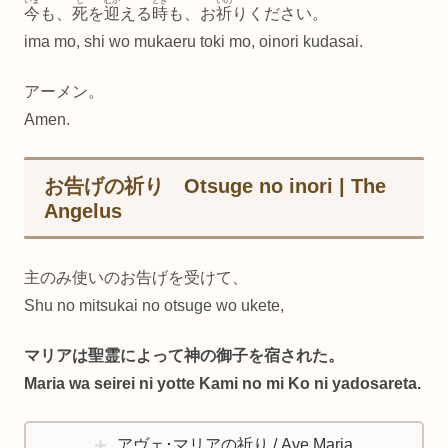
いま
し
むか
とき
いの
今
も、
死
を
迎
える
時
も、お
祈
りください。
ima mo, shi wo mukaeru toki mo, oinori kudasai.
アーメン。
Amen.
お告げの祈り Otsuge no inori | The
Angelus
主のみ使いのお告げを受けて、
Shu no mitsukai no otsuge wo ukete,
マリアは聖霊によって神の御子を宿された。
Maria wa seirei ni yotte Kami no mi Ko ni yadosareta.
アヴェ･マリアの祈り / Ave Maria